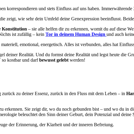
ben korrespondieren und stets Einfluss auf uns haben. Immerwährende
 die zeigt, wie sehr dein Umfeld deine Genexpression beeinflusst. Bei
e Konstitution
– sie alle helfen dir zu erkennen, womit du auf diese W
chts ist zufällig – kein
Tor in deinem Human Design
und auch kein
materiell, emotional, energetisch. Alles ist verbunden, alles hat Einfluss
gel deiner Realität. Und du formst deine Realität und legst heute die 
 so kostbar und darf
bewusst gelebt
werden!
Weg zurück zu deiner Essenz, zurück in den Fluss mit dem Leben – in
Har
 zu erkennen. Sie zeigt dir, wo du noch gebunden bist – und wo du in d
merologie beleuchtet den Sinn deiner Geburt, dein Potenzial und deine 
ge der Erinnerung, der Klarheit und der inneren Befreiung.