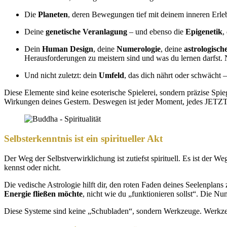
Die
Planeten
, deren Bewegungen tief mit deinem inneren Erle
Deine
genetische Veranlagung
– und ebenso die
Epigenetik
,
Dein
Human Design
, deine
Numerologie
, deine
astrologisch
Herausforderungen zu meistern sind und was du lernen darfst. Ni
Und nicht zuletzt: dein
Umfeld
, das dich nährt oder schwächt – 
Diese Elemente sind keine esoterische Spielerei, sondern präzise Spie
Wirkungen deines Gestern. Deswegen ist jeder Moment, jedes JETZT
Selbsterkenntnis ist ein spiritueller Akt
Der Weg der Selbstverwirklichung ist zutiefst spirituell. Es ist der 
kennst oder nicht.
Die vedische Astrologie hilft dir, den roten Faden deines Seelenplans
Energie fließen möchte
, nicht wie du „funktionieren sollst“. Die Nu
Diese Systeme sind keine „Schubladen“, sondern Werkzeuge. Werkzeu