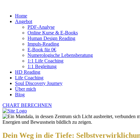
Home
Angebot
PDF-Analyse
Online Kurse & E-Books
Human Design Reading
Impuls-Reading
E-Book für 0€
Numerologische Lebensberatung
1:1 Life Coaching
1:1 Begleitung
HD Reading
Life Coaching
Soul Discovery Journey
Über mich
Blog
CHART BERECHNEN
Dein Weg in die Tiefe: Selbstverwirklich