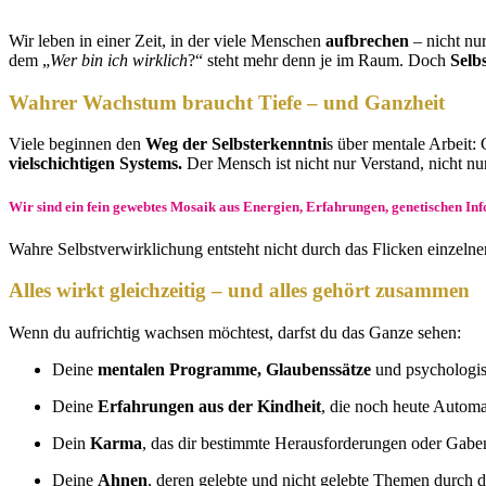
Wir leben in einer Zeit, in der viele Menschen
aufbrechen
– nicht nu
dem „
Wer bin ich wirklich
?“ steht mehr denn je im Raum. Doch
Selb
Wahrer Wachstum braucht Tiefe – und Ganzheit
Viele beginnen den
Weg der Selbsterkenntni
s über mentale Arbeit:
vielschichtigen Systems.
Der Mensch ist nicht nur Verstand, nicht nu
Wir sind ein fein gewebtes Mosaik aus Energien, Erfahrungen, genetischen In
Wahre Selbstverwirklichung entsteht nicht durch das Flicken einzeln
Alles wirkt gleichzeitig – und alles gehört zusammen
Wenn du aufrichtig wachsen möchtest, darfst du das Ganze sehen:
Deine
mentalen Programme, Glaubenssätze
und psychologi
Deine
Erfahrungen aus der Kindheit
, die noch heute Automa
Dein
Karma
, das dir bestimmte Herausforderungen oder Gabe
Deine
Ahnen
, deren gelebte und nicht gelebte Themen durch 