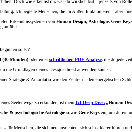
chtheit. Doch wie erkennst du,
wer
du wirklich bist – jenseits von Rol
faltung. Ich begleite Menschen, die im Außen funktionieren – aber inne
tiefen Erkenntnissystemen von
Human Design
,
Astrologie
,
Gene Key
g anfühlt.
beginnen sollst?
 (30 Minuten)
oder einer
schriftlichen PDF-Analyse
, die du jederze
t du die Grundlagen deines Designs direkt anwenden kannst.
iner Strategie & Autorität sowie den Zentren – den energetischen Schl
d deines Seelenwegs zu erkunden, ist mein
1:1 Deep Dive:
„Human Desi
sche & psychologische Astrologie
sowie
Gene Keys
ein, um dir ein 
n – für Menschen, die sich neu ausrichten, sich selbst klarer führen un