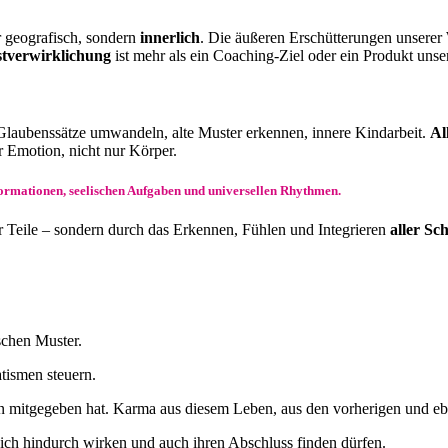
r geografisch, sondern
innerlich
. Die äußeren Erschütterungen unserer 
stverwirklichung
ist mehr als ein Coaching-Ziel oder ein Produkt unsere
 Glaubenssätze umwandeln, alte Muster erkennen, innere Kindarbeit.
Al
r Emotion, nicht nur Körper.
formationen, seelischen Aufgaben und universellen Rhythmen.
er Teile – sondern durch das Erkennen, Fühlen und Integrieren
aller Sc
schen Muster.
tismen steuern.
n mitgegeben hat. Karma aus diesem Leben, aus den vorherigen und eb
dich hindurch wirken und auch ihren Abschluss finden dürfen.