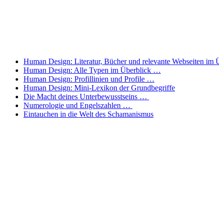
Human Design: Literatur, Bücher und relevante Webseiten im
Human Design: Alle Typen im Überblick …
Human Design: Profillinien und Profile …
Human Design: Mini-Lexikon der Grundbegriffe
Die Macht deines Unterbewusstseins …
Numerologie und Engelszahlen …
Eintauchen in die Welt des Schamanismus