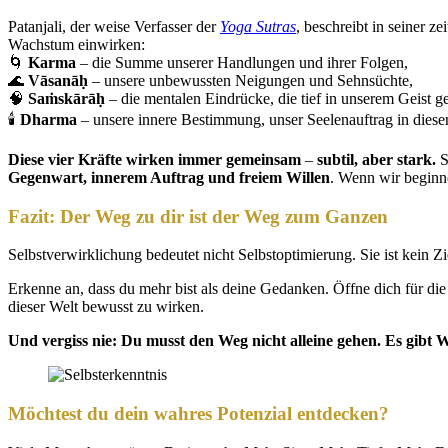
Patanjali, der weise Verfasser der
Yoga Sutras
, beschreibt in seiner 
Wachstum einwirken:
🌀
Karma
– die Summe unserer Handlungen und ihrer Folgen,
🌊
Vāsanāḥ
– unsere unbewussten Neigungen und Sehnsüchte,
🧠
Saṁskārāḥ
– die mentalen Eindrücke, die tief in unserem Geist ge
🕯
Dharma
– unsere innere Bestimmung, unser Seelenauftrag in dies
Diese vier Kräfte wirken immer gemeinsam
–
subtil, aber stark.
S
Gegenwart, innerem Auftrag und freiem Willen
. Wenn wir beginne
Fazit: Der Weg zu dir ist der Weg zum Ganzen
Selbstverwirklichung bedeutet nicht Selbstoptimierung. Sie ist kein Zie
Erkenne an, dass du mehr bist als deine Gedanken. Öffne dich für di
dieser Welt bewusst zu wirken.
Und vergiss nie: Du musst den Weg nicht alleine gehen. Es gibt
Möchtest du dein wahres Potenzial entdecken?