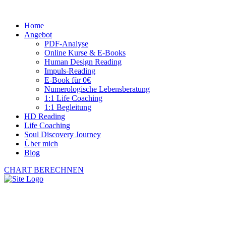
Home
Angebot
PDF-Analyse
Online Kurse & E-Books
Human Design Reading
Impuls-Reading
E-Book für 0€
Numerologische Lebensberatung
1:1 Life Coaching
1:1 Begleitung
HD Reading
Life Coaching
Soul Discovery Journey
Über mich
Blog
CHART BERECHNEN
Impuls-Reading