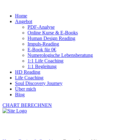
Home
Angebot
PDF-Analyse
Online Kurse & E-Books
Human Design Reading
Impuls-Reading
E-Book für 0€
Numerologische Lebensberatung
1:1 Life Coaching
1:1 Begleitung
HD Reading
Life Coaching
Soul Discovery Journey
Über mich
Blog
CHART BERECHNEN
Datenschutzerklärung