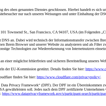
 des oben genannten Dienstes geschlossen. Hierbei handelt es sich um
bsitebesucher nur nach unseren Weisungen und unter Einhaltung der D
c., 101 Townsend St., San Francisco, CA 94107, USA (im Folgenden „Cl
mit DNS an. Dabei wird technisch der Informationstransfer zwischen I
schen Ihrem Browser und unserer Website zu analysieren und als Filter 
sonstige Technologien zur Wiedererkennung von Internetnutzern einset
 an einer möglichst fehlerfreien und sicheren Bereitstellung unseres W
ln der EU-Kommission gestützt. Details finden Sie hier:
https://www.c
udflare finden Sie hier:
https://www.cloudflare.com/privacypolicy/
.
S Data Privacy Framework“ (DPF). Der DPF ist ein Übereinkommen zw
A gewährleisten soll. Jedes nach dem DPF zertifizierte Unternehmen ve
k:
https://www.dataprivacyframework.gov/s/participant-search/partic