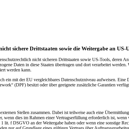
icht sichere Drittstaaten sowie die Weitergabe an US-U
enschutzrechtlich nicht sicheren Drittstaaten sowie US-Tools, deren
ezogene Daten in diese Staaten übertragen und dort verarbeitet werden. 
iert werden kann.
zlich ein mit der EU vergleichbares Datenschutzniveau aufweisen. Eine
rk“ (DPF) besitzt oder über geeignete zusätzliche Garantien verfügt. 
 externen Stellen zusammen. Dabei ist teilweise auch eine Übermittlung
 wenn dies im Rahmen einer Vertragserfüllung erforderlich ist, wenn wi
s. 1 lit. f DSGVO an der Weitergabe haben oder wenn eine sonstige Re
n nur auf Grundlage eines gültigen Vertrags über Auftragsverarbeitun