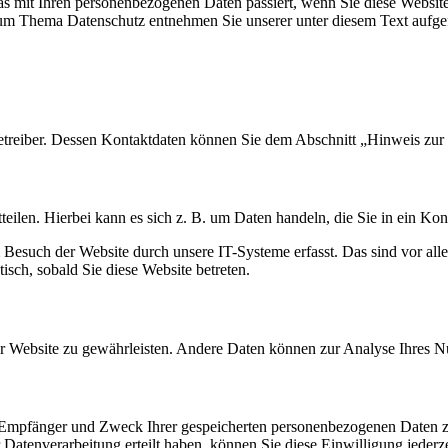
s mit Ihren personenbezogenen Daten passiert, wenn Sie diese Websit
 zum Thema Datenschutz entnehmen Sie unserer unter diesem Text aufge
etreiber. Dessen Kontaktdaten können Sie dem Abschnitt „Hinweis zur 
eilen. Hierbei kann es sich z. B. um Daten handeln, die Sie in ein Ko
esuch der Website durch unsere IT-Systeme erfasst. Das sind vor alle
isch, sobald Sie diese Website betreten.
 der Website zu gewährleisten. Andere Daten können zur Analyse Ihres 
t, Empfänger und Zweck Ihrer gespeicherten personenbezogenen Daten z
Datenverarbeitung erteilt haben, können Sie diese Einwilligung jederz