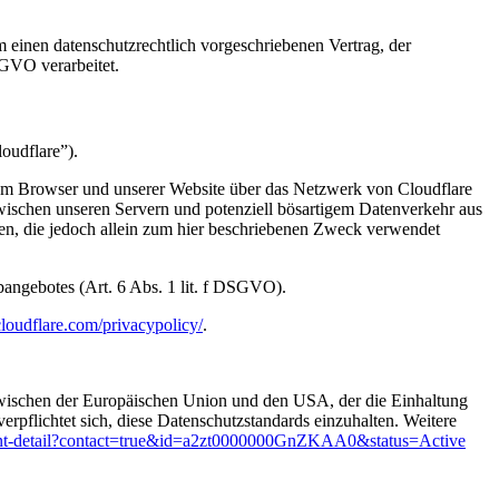
 einen datenschutzrechtlich vorgeschriebenen Vertrag, der
SGVO verarbeitet.
oudflare”).
hrem Browser und unserer Website über das Netzwerk von Cloudflare
zwischen unseren Servern und potenziell bösartigem Datenverkehr aus
zen, die jedoch allein zum hier beschriebenen Zweck verwendet
ebangebotes (Art. 6 Abs. 1 lit. f DSGVO).
loudflare.com/privacypolicy/
.
ischen der Europäischen Union und den USA, der die Einhaltung
rpflichtet sich, diese Datenschutzstandards einzuhalten. Weitere
ipant-detail?contact=true&id=a2zt0000000GnZKAA0&status=Active