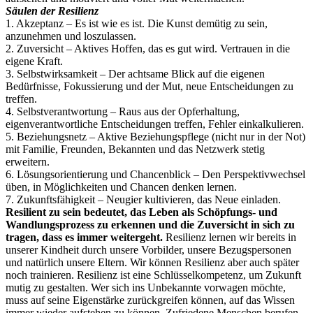
Säulen der Resilienz
1. Akzeptanz – Es ist wie es ist. Die Kunst demütig zu sein,
anzunehmen und loszulassen.
2. Zuversicht – Aktives Hoffen, das es gut wird. Vertrauen in die
eigene Kraft.
3. Selbstwirksamkeit – Der achtsame Blick auf die eigenen
Bedürfnisse, Fokussierung und der Mut, neue Entscheidungen zu
treffen.
4. Selbstverantwortung – Raus aus der Opferhaltung,
eigenverantwortliche Entscheidungen treffen, Fehler einkalkulieren.
5. Beziehungsnetz – Aktive Beziehungspflege (nicht nur in der Not)
mit Familie, Freunden, Bekannten und das Netzwerk stetig
erweitern.
6. Lösungsorientierung und Chancenblick – Den Perspektivwechsel
üben, in Möglichkeiten und Chancen denken lernen.
7. Zukunftsfähigkeit – Neugier kultivieren, das Neue einladen.
Resilient zu sein bedeutet, das Leben als Schöpfungs- und
Wandlungsprozess zu erkennen und die Zuversicht in sich zu
tragen, dass es immer weitergeht.
Resilienz lernen wir bereits in
unserer Kindheit durch unsere Vorbilder, unsere Bezugspersonen
und natürlich unsere Eltern. Wir können Resilienz aber auch später
noch trainieren. Resilienz ist eine Schlüsselkompetenz, um Zukunft
mutig zu gestalten. Wer sich ins Unbekannte vorwagen möchte,
muss auf seine Eigenstärke zurückgreifen können, auf das Wissen
immer wieder aufstehen zu können. Zufriedene Menschen berufen