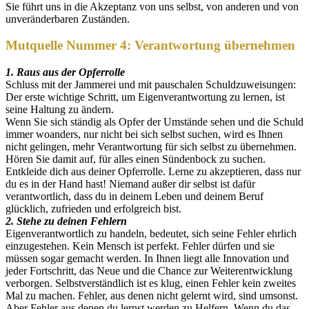
Sie führt uns in die Akzeptanz von uns selbst, von anderen und von
unveränderbaren Zuständen.
Mutquelle Nummer 4: Verantwortung übernehmen
1. Raus aus der Opferrolle
Schluss mit der Jammerei und mit pauschalen Schuldzuweisungen:
Der erste wichtige Schritt, um Eigenverantwortung zu lernen, ist
seine Haltung zu ändern.
Wenn Sie sich ständig als Opfer der Umstände sehen und die Schuld
immer woanders, nur nicht bei sich selbst suchen, wird es Ihnen
nicht gelingen, mehr Verantwortung für sich selbst zu übernehmen.
Hören Sie damit auf, für alles einen Sündenbock zu suchen.
Entkleide dich aus deiner Opferrolle. Lerne zu akzeptieren, dass nur
du es in der Hand hast! Niemand außer dir selbst ist dafür
verantwortlich, dass du in deinem Leben und deinem Beruf
glücklich, zufrieden und erfolgreich bist.
2. Stehe zu deinen Fehlern
Eigenverantwortlich zu handeln, bedeutet, sich seine Fehler ehrlich
einzugestehen. Kein Mensch ist perfekt. Fehler dürfen und sie
müssen sogar gemacht werden. In Ihnen liegt alle Innovation und
jeder Fortschritt, das Neue und die Chance zur Weiterentwicklung
verborgen. Selbstverständlich ist es klug, einen Fehler kein zweites
Mal zu machen. Fehler, aus denen nicht gelernt wird, sind umsonst.
Aber Fehler aus denen du lernst werden zu Helfern. Wenn du das