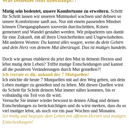
Was bedeutet Mut
überhaupt?!
Mutig sein bedeutet, unsere Komfortzone zu erweitern.
Schritt
für Schritt lassen wir unseren Mutmuskel wachsen und dehnen so
unsere Komfortzone sanft aus. Nur mit einem passenden Mindset
können Übergangsphasen souverän durchschritten, Krisen
gemeistert und Wandel gestaltet werden. Wir präparieren uns damit
für eine Zukunft, mit all ihren Unsicherheiten und Ungewissheiten.
Mit anderen Worten:
Du kannst alles wagen, wenn du dein Gehirn
und dein Herz von deinem Mut überzeugst. Das ist mutiges handeln.
Doch wie genau etablierst du jetzt den Mut in deinem Herzen und
lebst mutig dein Leben? Triffst mutige Entscheidungen und kannst
all die positiven Veränderungen durch Mut genießen?!
Ich verrate es dir, anhand der 7 Mutquellen!
Ich möchte dir heute 7 Mutquellen mit auf den Weg geben, um dein
Leben mutiger zu genießen und zu leben. Mit diesen Quellen wirst
du Schritt für Schritt deinem Mut immer näher kommen, bis er
vollständig ein Teil von dir wird.
Versuche Sie immer wieder bewusst in deinen Alltag und deinen
Entscheidungen zu berücksichtigen und du wirst merken, dass du so
viel mutiger lebst, als noch vor ein paar Wochen und Monaten.
Sei mutig und begegne dem Leben mit offenem Herzen und mutigen
Entscheidungen!