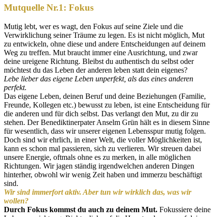
Mutquelle Nr.1: Fokus
Mutig lebt, wer es wagt, den Fokus auf seine Ziele und die
Verwirklichung seiner Träume zu legen. Es ist nicht möglich, Mut
zu entwickeln, ohne diese und andere Entscheidungen auf deinem
Weg zu treffen. Mut braucht immer eine Ausrichtung, und zwar
deine ureigene Richtung. Bleibst du authentisch du selbst oder
möchtest du das Leben der anderen leben statt dein eigenes?
Lebe lieber das eigene Leben unperfekt, als das eines anderen
perfekt.
Das eigene Leben, deinen Beruf und deine Beziehungen (Familie,
Freunde, Kollegen etc.) bewusst zu leben, ist eine Entscheidung für
die anderen und für dich selbst. Das verlangt den Mut, zu dir zu
stehen. Der Benediktinerpater Anselm Grün hält es in diesem Sinne
für wesentlich, dass wir unserer eigenen Lebensspur mutig folgen.
Doch sind wir ehrlich, in einer Welt, die voller Möglichkeiten ist,
kann es schon mal passieren, sich zu verlieren. Wir streuen dabei
unsere Energie, oftmals ohne es zu merken, in alle möglichen
Richtungen. Wir jagen ständig irgendwelchen anderen Dingen
hinterher, obwohl wir wenig Zeit haben und immerzu beschäftigt
sind.
Wir sind immerfort aktiv. Aber tun wir wirklich das, was wir
wollen?
Durch Fokus kommst du auch zu deinem Mut.
Fokussiere deine