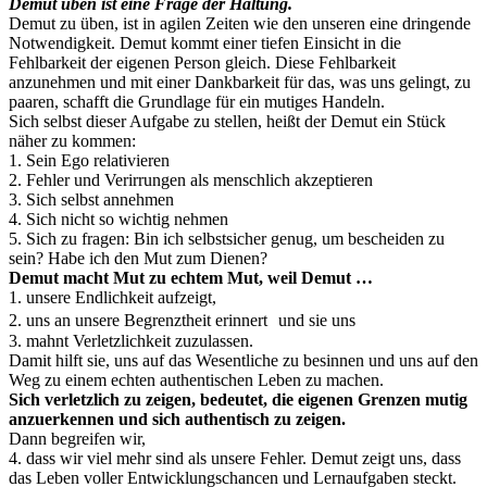
Demut üben ist eine Frage der Haltung.
Demut zu üben, ist in agilen Zeiten wie den unseren eine dringende
Notwendigkeit. Demut kommt einer tiefen Einsicht in die
Fehlbarkeit der eigenen Person gleich. Diese Fehlbarkeit
anzunehmen und mit einer Dankbarkeit für das, was uns gelingt, zu
paaren, schafft die Grundlage für ein mutiges Handeln.
Sich selbst dieser Aufgabe zu stellen, heißt der Demut ein Stück
näher zu kommen:
1. Sein Ego relativieren
2. Fehler und Verirrungen als menschlich akzeptieren
3. Sich selbst annehmen
4. Sich nicht so wichtig nehmen
5. Sich zu fragen: Bin ich selbstsicher genug, um bescheiden zu
sein? Habe ich den Mut zum Dienen?
Demut macht Mut zu echtem Mut, weil Demut …
1. unsere Endlichkeit aufzeigt,
2. uns an unsere Begrenztheit erinnert und sie uns
3. mahnt Verletzlichkeit zuzulassen.
Damit hilft sie, uns auf das Wesentliche zu besinnen und uns auf den
Weg zu einem echten authentischen Leben zu machen.
Sich verletzlich zu zeigen, bedeutet, die eigenen Grenzen mutig
anzuerkennen und sich authentisch zu zeigen.
Dann begreifen wir,
4. dass wir viel mehr sind als unsere Fehler. Demut zeigt uns, dass
das Leben voller Entwicklungschancen und Lernaufgaben steckt.