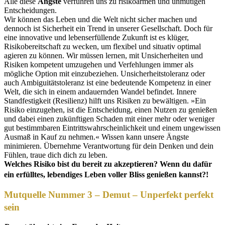
Alle diese
Ängste
verführen uns zu risikoarmen und unmutigen
Entscheidungen.
Wir können das Leben und die Welt nicht sicher machen und
dennoch ist Sicherheit ein Trend in unserer Gesellschaft. Doch für
eine innovative und lebenserfüllende Zukunft ist es klüger,
Risikobereitschaft zu wecken, um flexibel und situativ optimal
agieren zu können. Wir müssen lernen, mit Unsicherheiten und
Risiken kompetent umzugehen und Verfehlungen immer als
mögliche Option mit einzubeziehen. Unsicherheitstoleranz oder
auch Ambiguitätstoleranz ist eine bedeutende Kompetenz in einer
Welt, die sich in einem andauernden Wandel befindet. Innere
Standfestigkeit (Resilienz) hilft uns Risiken zu bewältigen. »Ein
Risiko einzugehen, ist die Entscheidung, einen Nutzen zu genießen
und dabei einen zukünftigen Schaden mit einer mehr oder weniger
gut bestimmbaren Eintrittswahrscheinlichkeit und einem ungewissen
Ausmaß in Kauf zu nehmen.« Wissen kann unsere Ängste
minimieren. Übernehme Verantwortung für dein Denken und dein
Fühlen, traue dich dich zu leben.
Welches Risiko bist du bereit zu akzeptieren? Wenn du dafür
ein erfülltes, lebendiges Leben voller Bliss genießen kannst?!
Mutquelle Nummer 3 – Demut – Unperfekt perfekt
sein