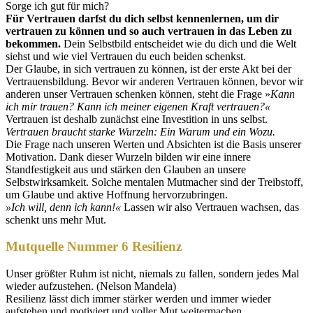
Sorge ich gut für mich?
Für Vertrauen darfst du dich selbst kennenlernen, um dir
vertrauen zu können und so auch vertrauen in das Leben zu
bekommen.
Dein Selbstbild entscheidet wie du dich und die Welt
siehst und wie viel Vertrauen du euch beiden schenkst.
Der Glaube, in sich vertrauen zu können, ist der erste Akt bei der
Vertrauensbildung. Bevor wir anderen Vertrauen können, bevor wir
anderen unser Vertrauen schenken können, steht die Frage »
Kann
ich mir trauen? Kann ich meiner eigenen Kraft vertrauen?«
Vertrauen ist deshalb zunächst eine Investition in uns selbst.
Vertrauen braucht starke Wurzeln: Ein Warum und ein Wozu.
Die Frage nach unseren Werten und Absichten ist die Basis unserer
Motivation. Dank dieser Wurzeln bilden wir eine innere
Standfestigkeit aus und stärken den Glauben an unsere
Selbstwirksamkeit. Solche mentalen Mutmacher sind der Treibstoff,
um Glaube und aktive Hoffnung hervorzubringen.
»Ich will, denn ich kann!«
Lassen wir also Vertrauen wachsen, das
schenkt uns mehr Mut.
Mutquelle Nummer 6 Resilienz
Unser größter Ruhm ist nicht, niemals zu fallen, sondern jedes Mal
wieder aufzustehen. (Nelson Mandela)
Resilienz lässt dich immer stärker werden und immer wieder
aufstehen und motiviert und voller Mut weitermachen.