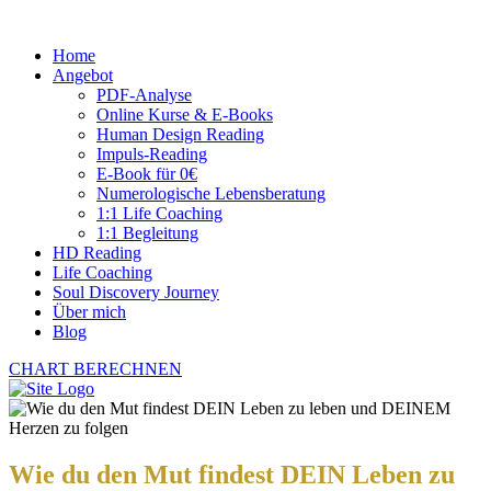
Home
Angebot
PDF-Analyse
Online Kurse & E-Books
Human Design Reading
Impuls-Reading
E-Book für 0€
Numerologische Lebensberatung
1:1 Life Coaching
1:1 Begleitung
HD Reading
Life Coaching
Soul Discovery Journey
Über mich
Blog
CHART BERECHNEN
Wie du den Mut findest DEIN Leben zu