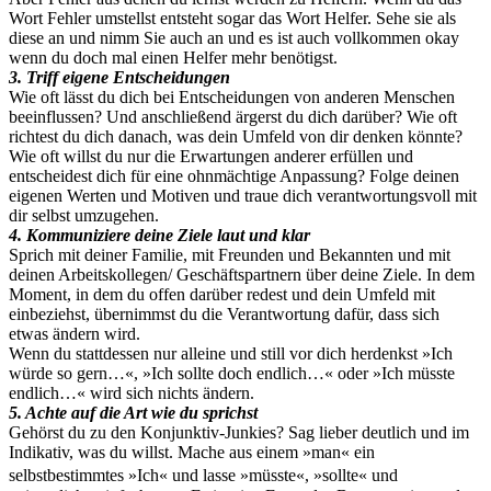
Wort Fehler umstellst entsteht sogar das Wort Helfer. Sehe sie als
diese an und nimm Sie auch an und es ist auch vollkommen okay
wenn du doch mal einen Helfer mehr benötigst.
3. Triff eigene Entscheidungen
Wie oft lässt du dich bei Entscheidungen von anderen Menschen
beeinflussen? Und anschließend ärgerst du dich darüber? Wie oft
richtest du dich danach, was dein Umfeld von dir denken könnte?
Wie oft willst du nur die Erwartungen anderer erfüllen und
entscheidest dich für eine ohnmächtige Anpassung? Folge deinen
eigenen Werten und Motiven und traue dich verantwortungsvoll mit
dir selbst umzugehen.
4. Kommuniziere deine Ziele laut und klar
Sprich mit deiner Familie, mit Freunden und Bekannten und mit
deinen Arbeitskollegen/ Geschäftspartnern über deine Ziele. In dem
Moment, in dem du offen darüber redest und dein Umfeld mit
einbeziehst, übernimmst du die Verantwortung dafür, dass sich
etwas ändern wird.
Wenn du stattdessen nur alleine und still vor dich herdenkst »Ich
würde so gern…«, »Ich sollte doch endlich…« oder »Ich müsste
endlich…« wird sich nichts ändern.
5. Achte auf die Art wie du sprichst
Gehörst du zu den Konjunktiv-Junkies? Sag lieber deutlich und im
Indikativ, was du willst. Mache aus einem »man« ein
selbstbestimmtes »Ich« und lasse »müsste«, »sollte« und