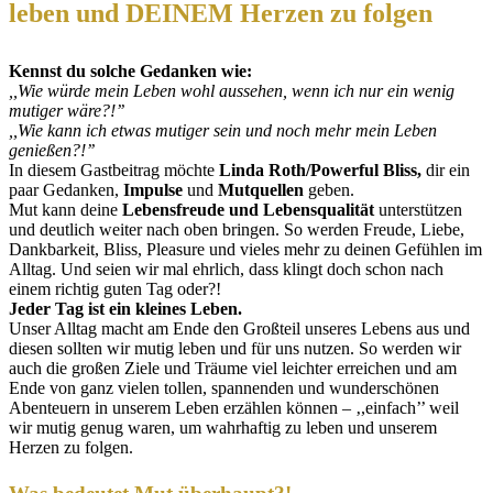
leben und DEINEM Herzen zu folgen
Kennst du solche Gedanken wie:
,,Wie würde mein Leben wohl aussehen, wenn ich nur ein wenig
mutiger wäre?!’’
,,Wie kann ich etwas mutiger sein und noch mehr mein Leben
genießen?!’’
In diesem Gastbeitrag möchte
Linda Roth/Powerful Bliss,
dir ein
paar Gedanken,
Impulse
und
Mutquellen
geben.
Mut kann deine
Lebensfreude und Lebensqualität
unterstützen
und deutlich weiter nach oben bringen. So werden Freude, Liebe,
Dankbarkeit, Bliss, Pleasure und vieles mehr zu deinen Gefühlen im
Alltag. Und seien wir mal ehrlich, dass klingt doch schon nach
einem richtig guten Tag oder?!
Jeder Tag ist ein kleines Leben.
Unser Alltag macht am Ende den Großteil unseres Lebens aus und
diesen sollten wir mutig leben und für uns nutzen. So werden wir
auch die großen Ziele und Träume viel leichter erreichen und am
Ende von ganz vielen tollen, spannenden und wunderschönen
Abenteuern in unserem Leben erzählen können – ‚,einfach’’ weil
wir mutig genug waren, um wahrhaftig zu leben und unserem
Herzen zu folgen.