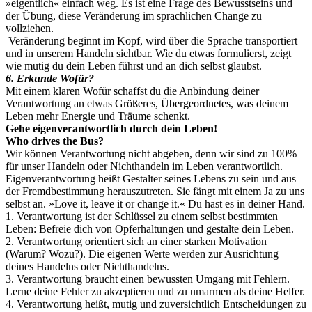
»eigentlich« einfach weg. Es ist eine Frage des Bewusstseins und
der Übung, diese Veränderung im sprachlichen Change zu
vollziehen.
Veränderung beginnt im Kopf, wird über die Sprache transportiert
und in unserem Handeln sichtbar. Wie du etwas formulierst, zeigt
wie mutig du dein Leben führst und an dich selbst glaubst.
6. Erkunde Wofür?
Mit einem klaren Wofür schaffst du die Anbindung deiner
Verantwortung an etwas Größeres, Übergeordnetes, was deinem
Leben mehr Energie und Träume schenkt.
Gehe eigenverantwortlich durch dein Leben!
Who drives the Bus?
Wir können Verantwortung nicht abgeben, denn wir sind zu 100%
für unser Handeln oder Nichthandeln im Leben verantwortlich.
Eigenverantwortung heißt Gestalter seines Lebens zu sein und aus
der Fremdbestimmung herauszutreten. Sie fängt mit einem Ja zu uns
selbst an. »Love it, leave it or change it.« Du hast es in deiner Hand.
1. Verantwortung ist der Schlüssel zu einem selbst bestimmten
Leben: Befreie dich von Opferhaltungen und gestalte dein Leben.
2. Verantwortung orientiert sich an einer starken Motivation
(Warum? Wozu?). Die eigenen Werte werden zur Ausrichtung
deines Handelns oder Nichthandelns.
3. Verantwortung braucht einen bewussten Umgang mit Fehlern.
Lerne deine Fehler zu akzeptieren und zu umarmen als deine Helfer.
4. Verantwortung heißt, mutig und zuversichtlich Entscheidungen zu