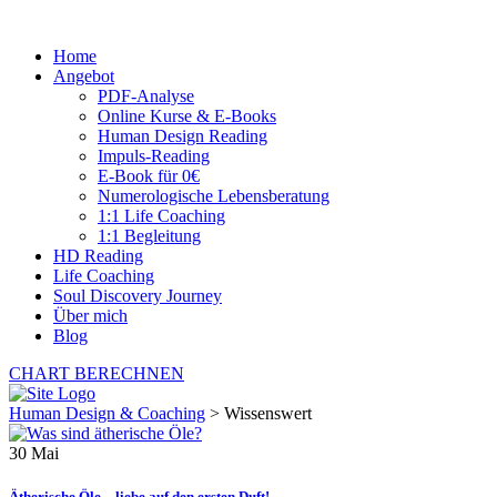
Home
Angebot
PDF-Analyse
Online Kurse & E-Books
Human Design Reading
Impuls-Reading
E-Book für 0€
Numerologische Lebensberatung
1:1 Life Coaching
1:1 Begleitung
HD Reading
Life Coaching
Soul Discovery Journey
Über mich
Blog
CHART BERECHNEN
Human Design & Coaching
>
Wissenswert
30
Mai
Ätherische Öle – liebe auf den ersten Duft!