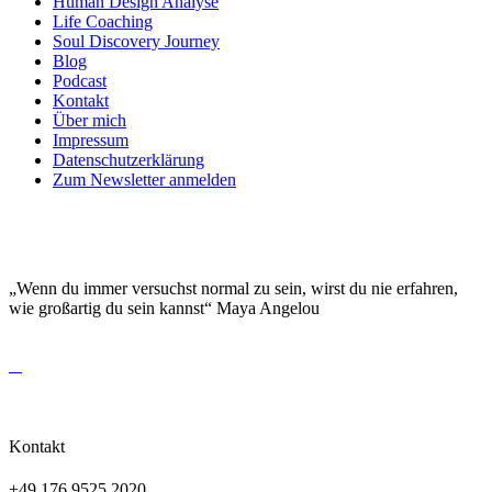
Human Design Analyse
Life Coaching
Soul Discovery Journey
Blog
Podcast
Kontakt
Über mich
Impressum
Datenschutzerklärung
Zum Newsletter anmelden
DEINE EINZIGARTIGKEIT MACHT DICH
BESONDERS!
„Wenn du immer versuchst normal zu sein, wirst du nie erfahren,
wie großartig du sein kannst“ Maya Angelou
Kontakt
+49 176 9525 2020