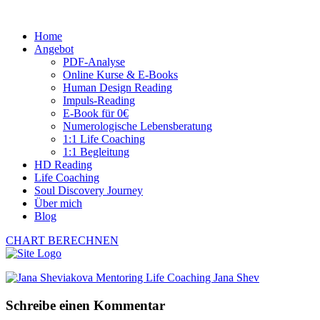
Home
Angebot
PDF-Analyse
Online Kurse & E-Books
Human Design Reading
Impuls-Reading
E-Book für 0€
Numerologische Lebensberatung
1:1 Life Coaching
1:1 Begleitung
HD Reading
Life Coaching
Soul Discovery Journey
Über mich
Blog
CHART BERECHNEN
Schreibe einen Kommentar