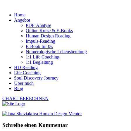
Home
Angebot
PDF-Analyse
Online Kurse & E-Books
Human Design Reading
Impuls-Reading
E-Book für 0€
Numerologische Lebensberatung
1:1 Life Coaching
1:1 Begleitung
HD Reading
Life Coaching
Soul Discovery Journey
Über mich
Blog
CHART BERECHNEN
Schreibe einen Kommentar