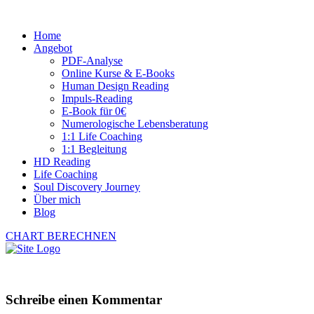
Home
Angebot
PDF-Analyse
Online Kurse & E-Books
Human Design Reading
Impuls-Reading
E-Book für 0€
Numerologische Lebensberatung
1:1 Life Coaching
1:1 Begleitung
HD Reading
Life Coaching
Soul Discovery Journey
Über mich
Blog
CHART BERECHNEN
Schreibe einen Kommentar