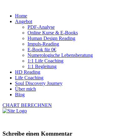
Home
Angebot
PDF-Analyse
Online Kurse & E-Books
Human Design Reading
Impuls-Reading
E-Book für 0€
Numerologische Lebensberatung
1:1 Life Coaching
1:1 Begleitung
HD Reading
Life Coaching
Soul Discovery Journey
Über mich
Blog
CHART BERECHNEN
Schreibe einen Kommentar