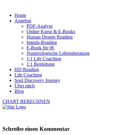
Home
Angebot
PDF-Analyse
Online Kurse & E-Books
Human Design Reading
Impuls-Reading
E-Book für 0€
Numerologische Lebensberatung
1:1 Life Coaching
1:1 Begleitung
HD Reading
Life Coaching
Soul Discovery Journey
Über mich
Blog
CHART BERECHNEN
Schreibe einen Kommentar