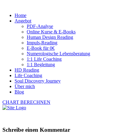
Home
Angebot
PDF-Analyse
Online Kurse & E-Books
Human Design Reading
Impuls-Reading
E-Book für 0€
Numerologische Lebensberatung
1:1 Life Coaching
1:1 Begleitung
HD Reading
Life Coaching
Soul Discovery Journey
Über mich
Blog
CHART BERECHNEN
Schreibe einen Kommentar