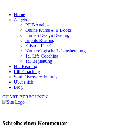
Home
Angebot
PDF-Analyse
Online Kurse & E-Books
Human Design Reading
Impuls-Reading
E-Book für 0€
Numerologische Lebensberatung
1:1 Life Coaching
1:1 Begleitung
HD Reading
Life Coaching
Soul Discovery Journey
Über mich
Blog
CHART BERECHNEN
Schreibe einen Kommentar