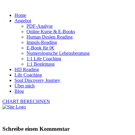
Home
Angebot
PDF-Analyse
Online Kurse & E-Books
Human Design Reading
Impuls-Reading
E-Book für 0€
Numerologische Lebensberatung
1:1 Life Coaching
1:1 Begleitung
HD Reading
Life Coaching
Soul Discovery Journey
Über mich
Blog
CHART BERECHNEN
Schreibe einen Kommentar