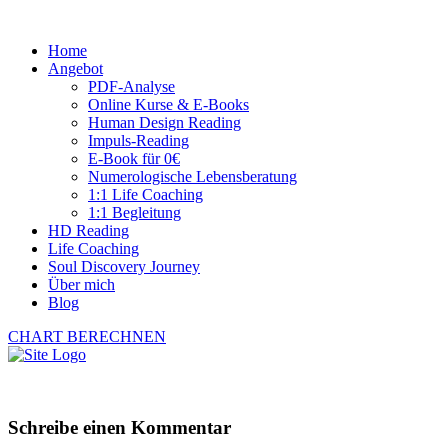
Home
Angebot
PDF-Analyse
Online Kurse & E-Books
Human Design Reading
Impuls-Reading
E-Book für 0€
Numerologische Lebensberatung
1:1 Life Coaching
1:1 Begleitung
HD Reading
Life Coaching
Soul Discovery Journey
Über mich
Blog
CHART BERECHNEN
Schreibe einen Kommentar