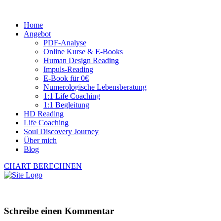
Home
Angebot
PDF-Analyse
Online Kurse & E-Books
Human Design Reading
Impuls-Reading
E-Book für 0€
Numerologische Lebensberatung
1:1 Life Coaching
1:1 Begleitung
HD Reading
Life Coaching
Soul Discovery Journey
Über mich
Blog
CHART BERECHNEN
Schreibe einen Kommentar