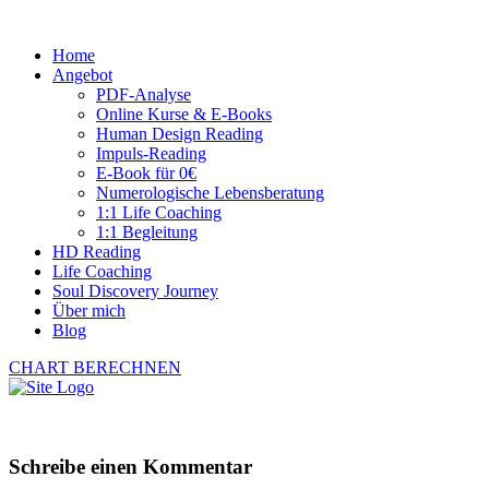
Home
Angebot
PDF-Analyse
Online Kurse & E-Books
Human Design Reading
Impuls-Reading
E-Book für 0€
Numerologische Lebensberatung
1:1 Life Coaching
1:1 Begleitung
HD Reading
Life Coaching
Soul Discovery Journey
Über mich
Blog
CHART BERECHNEN
Schreibe einen Kommentar