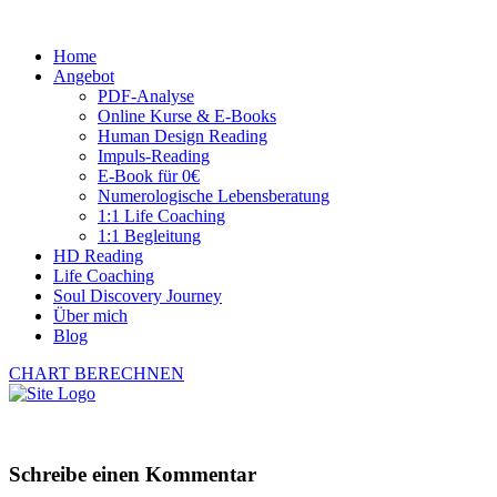
Home
Angebot
PDF-Analyse
Online Kurse & E-Books
Human Design Reading
Impuls-Reading
E-Book für 0€
Numerologische Lebensberatung
1:1 Life Coaching
1:1 Begleitung
HD Reading
Life Coaching
Soul Discovery Journey
Über mich
Blog
CHART BERECHNEN
Schreibe einen Kommentar