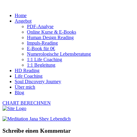
Home
Angebot
PDF-Analyse
Online Kurse & E-Books
Human Design Reading
Impuls-Reading
E-Book für 0€
Numerologische Lebensberatung
1:1 Life Coaching
1:1 Begleitung
HD Reading
Life Coaching
Soul Discovery Journey
Über mich
Blog
CHART BERECHNEN
Schreibe einen Kommentar