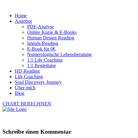
Home
Angebot
PDF-Analyse
Online Kurse & E-Books
Human Design Reading
Impuls-Reading
E-Book für 0€
Numerologische Lebensberatung
1:1 Life Coaching
1:1 Begleitung
HD Reading
Life Coaching
Soul Discovery Journey
Über mich
Blog
CHART BERECHNEN
Schreibe einen Kommentar