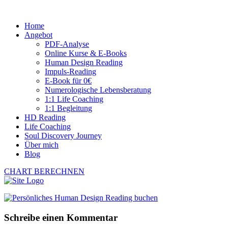
Home
Angebot
PDF-Analyse
Online Kurse & E-Books
Human Design Reading
Impuls-Reading
E-Book für 0€
Numerologische Lebensberatung
1:1 Life Coaching
1:1 Begleitung
HD Reading
Life Coaching
Soul Discovery Journey
Über mich
Blog
CHART BERECHNEN
Schreibe einen Kommentar