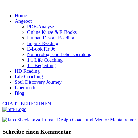
Home
Angebot
PDF-Analyse
Online Kurse & E-Books
Human Design Reading
Impuls-Reading
E-Book für 0€
Numerologische Lebensberatung
1:1 Life Coaching
1:1 Begleitung
HD Reading
Life Coaching
Soul Discovery Journey
Über mich
Blog
CHART BERECHNEN
Schreibe einen Kommentar