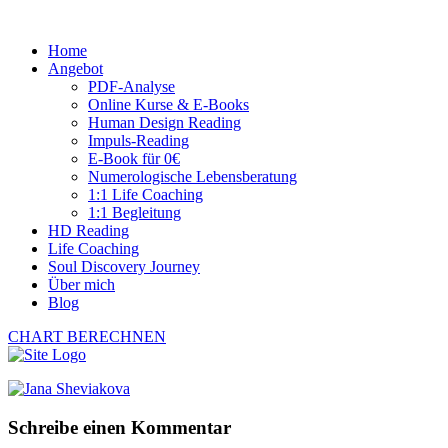
Home
Angebot
PDF-Analyse
Online Kurse & E-Books
Human Design Reading
Impuls-Reading
E-Book für 0€
Numerologische Lebensberatung
1:1 Life Coaching
1:1 Begleitung
HD Reading
Life Coaching
Soul Discovery Journey
Über mich
Blog
CHART BERECHNEN
Schreibe einen Kommentar