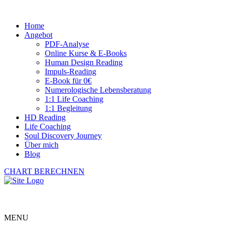
Home
Angebot
PDF-Analyse
Online Kurse & E-Books
Human Design Reading
Impuls-Reading
E-Book für 0€
Numerologische Lebensberatung
1:1 Life Coaching
1:1 Begleitung
HD Reading
Life Coaching
Soul Discovery Journey
Über mich
Blog
CHART BERECHNEN
MENU