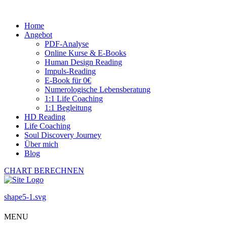
Home
Angebot
PDF-Analyse
Online Kurse & E-Books
Human Design Reading
Impuls-Reading
E-Book für 0€
Numerologische Lebensberatung
1:1 Life Coaching
1:1 Begleitung
HD Reading
Life Coaching
Soul Discovery Journey
Über mich
Blog
CHART BERECHNEN
shape5-1.svg
MENU