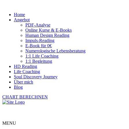
Home
Angebot
PDF-Analyse
Online Kurse & E-Books
Human Design Reading
Impuls-Reading
E-Book für 0€
Numerologische Lebensberatung
1:1 Life Coaching
1:1 Begleitung
HD Reading
Life Coaching
Soul Discovery Journey
Über mich
Blog
CHART BERECHNEN
MENU