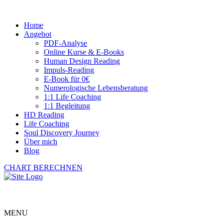
Home
Angebot
PDF-Analyse
Online Kurse & E-Books
Human Design Reading
Impuls-Reading
E-Book für 0€
Numerologische Lebensberatung
1:1 Life Coaching
1:1 Begleitung
HD Reading
Life Coaching
Soul Discovery Journey
Über mich
Blog
CHART BERECHNEN
MENU