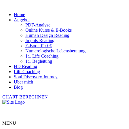
Home
Angebot
PDF-Analyse
Online Kurse & E-Books
Human Design Reading
Impuls-Reading
E-Book für 0€
Numerologische Lebensberatung
1:1 Life Coaching
1:1 Begleitung
HD Reading
Life Coaching
Soul Discovery Journey
Über mich
Blog
CHART BERECHNEN
MENU