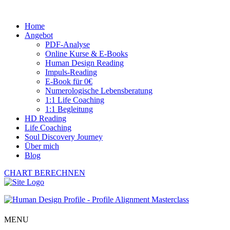
Home
Angebot
PDF-Analyse
Online Kurse & E-Books
Human Design Reading
Impuls-Reading
E-Book für 0€
Numerologische Lebensberatung
1:1 Life Coaching
1:1 Begleitung
HD Reading
Life Coaching
Soul Discovery Journey
Über mich
Blog
CHART BERECHNEN
MENU