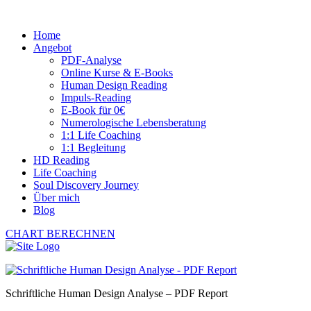
Home
Angebot
PDF-Analyse
Online Kurse & E-Books
Human Design Reading
Impuls-Reading
E-Book für 0€
Numerologische Lebensberatung
1:1 Life Coaching
1:1 Begleitung
HD Reading
Life Coaching
Soul Discovery Journey
Über mich
Blog
CHART BERECHNEN
Schriftliche Human Design Analyse – PDF Report