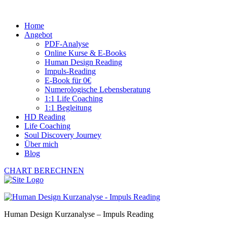
Home
Angebot
PDF-Analyse
Online Kurse & E-Books
Human Design Reading
Impuls-Reading
E-Book für 0€
Numerologische Lebensberatung
1:1 Life Coaching
1:1 Begleitung
HD Reading
Life Coaching
Soul Discovery Journey
Über mich
Blog
CHART BERECHNEN
Human Design Kurzanalyse – Impuls Reading