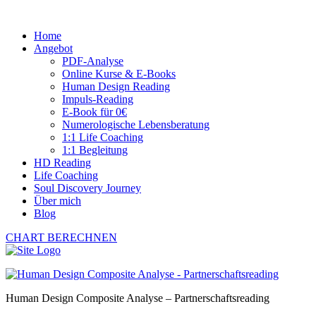
Home
Angebot
PDF-Analyse
Online Kurse & E-Books
Human Design Reading
Impuls-Reading
E-Book für 0€
Numerologische Lebensberatung
1:1 Life Coaching
1:1 Begleitung
HD Reading
Life Coaching
Soul Discovery Journey
Über mich
Blog
CHART BERECHNEN
Human Design Composite Analyse – Partnerschaftsreading