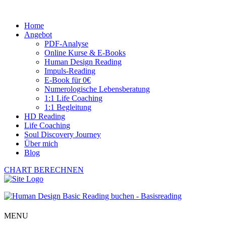
Home
Angebot
PDF-Analyse
Online Kurse & E-Books
Human Design Reading
Impuls-Reading
E-Book für 0€
Numerologische Lebensberatung
1:1 Life Coaching
1:1 Begleitung
HD Reading
Life Coaching
Soul Discovery Journey
Über mich
Blog
CHART BERECHNEN
MENU