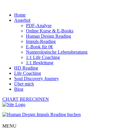
Home
Angebot
PDF-Analyse
Online Kurse & E-Books
Human Design Reading
Impuls-Reading
E-Book für 0€
Numerologische Lebensberatung
1:1 Life Coaching
1:1 Begleitung
HD Reading
Life Coaching
Soul Discovery Journey
Über mich
Blog
CHART BERECHNEN
MENU