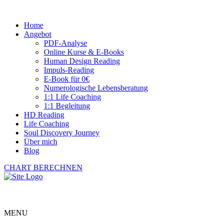
Home
Angebot
PDF-Analyse
Online Kurse & E-Books
Human Design Reading
Impuls-Reading
E-Book für 0€
Numerologische Lebensberatung
1:1 Life Coaching
1:1 Begleitung
HD Reading
Life Coaching
Soul Discovery Journey
Über mich
Blog
CHART BERECHNEN
MENU