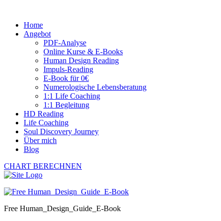
Home
Angebot
PDF-Analyse
Online Kurse & E-Books
Human Design Reading
Impuls-Reading
E-Book für 0€
Numerologische Lebensberatung
1:1 Life Coaching
1:1 Begleitung
HD Reading
Life Coaching
Soul Discovery Journey
Über mich
Blog
CHART BERECHNEN
Free Human_Design_Guide_E-Book