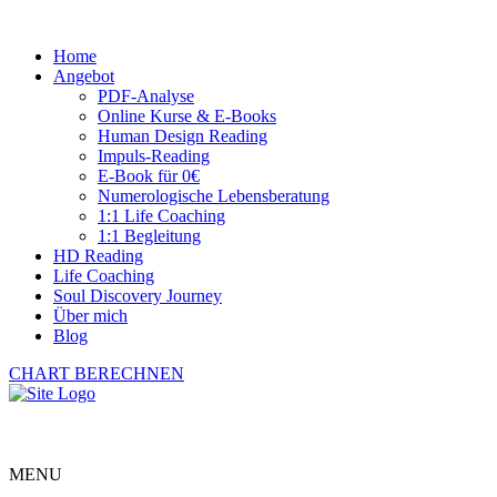
Home
Angebot
PDF-Analyse
Online Kurse & E-Books
Human Design Reading
Impuls-Reading
E-Book für 0€
Numerologische Lebensberatung
1:1 Life Coaching
1:1 Begleitung
HD Reading
Life Coaching
Soul Discovery Journey
Über mich
Blog
CHART BERECHNEN
MENU