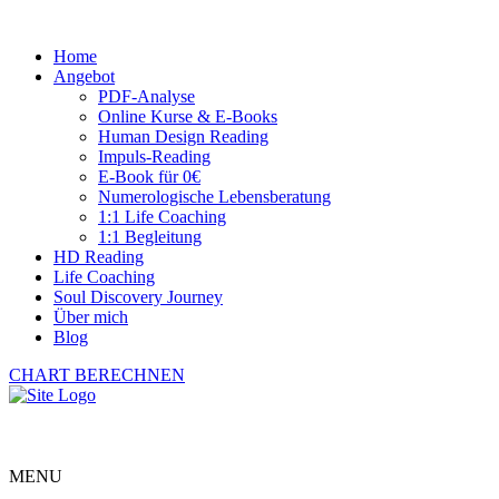
Home
Angebot
PDF-Analyse
Online Kurse & E-Books
Human Design Reading
Impuls-Reading
E-Book für 0€
Numerologische Lebensberatung
1:1 Life Coaching
1:1 Begleitung
HD Reading
Life Coaching
Soul Discovery Journey
Über mich
Blog
CHART BERECHNEN
MENU