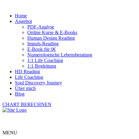
Home
Angebot
PDF-Analyse
Online Kurse & E-Books
Human Design Reading
Impuls-Reading
E-Book für 0€
Numerologische Lebensberatung
1:1 Life Coaching
1:1 Begleitung
HD Reading
Life Coaching
Soul Discovery Journey
Über mich
Blog
CHART BERECHNEN
MENU