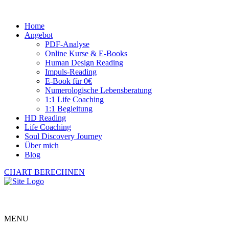
Home
Angebot
PDF-Analyse
Online Kurse & E-Books
Human Design Reading
Impuls-Reading
E-Book für 0€
Numerologische Lebensberatung
1:1 Life Coaching
1:1 Begleitung
HD Reading
Life Coaching
Soul Discovery Journey
Über mich
Blog
CHART BERECHNEN
MENU