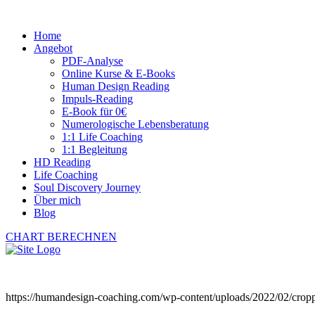
Home
Angebot
PDF-Analyse
Online Kurse & E-Books
Human Design Reading
Impuls-Reading
E-Book für 0€
Numerologische Lebensberatung
1:1 Life Coaching
1:1 Begleitung
HD Reading
Life Coaching
Soul Discovery Journey
Über mich
Blog
CHART BERECHNEN
https://humandesign-coaching.com/wp-content/uploads/2022/02/crop