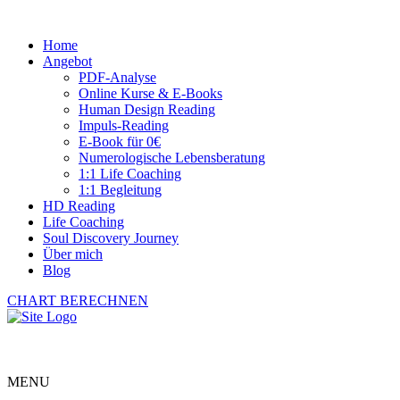
Home
Angebot
PDF-Analyse
Online Kurse & E-Books
Human Design Reading
Impuls-Reading
E-Book für 0€
Numerologische Lebensberatung
1:1 Life Coaching
1:1 Begleitung
HD Reading
Life Coaching
Soul Discovery Journey
Über mich
Blog
CHART BERECHNEN
MENU