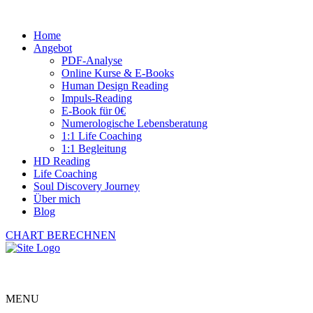
Home
Angebot
PDF-Analyse
Online Kurse & E-Books
Human Design Reading
Impuls-Reading
E-Book für 0€
Numerologische Lebensberatung
1:1 Life Coaching
1:1 Begleitung
HD Reading
Life Coaching
Soul Discovery Journey
Über mich
Blog
CHART BERECHNEN
MENU