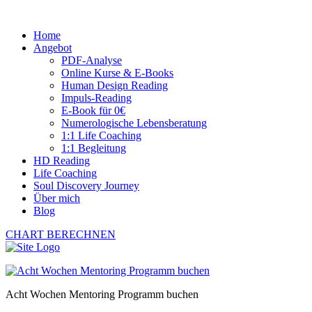
Home
Angebot
PDF-Analyse
Online Kurse & E-Books
Human Design Reading
Impuls-Reading
E-Book für 0€
Numerologische Lebensberatung
1:1 Life Coaching
1:1 Begleitung
HD Reading
Life Coaching
Soul Discovery Journey
Über mich
Blog
CHART BERECHNEN
Acht Wochen Mentoring Programm buchen