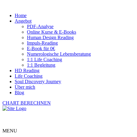
Home
Angebot
PDF-Analyse
Online Kurse & E-Books
Human Design Reading
Impuls-Reading
E-Book für 0€
Numerologische Lebensberatung
1:1 Life Coaching
1:1 Begleitung
HD Reading
Life Coaching
Soul Discovery Journey
Über mich
Blog
CHART BERECHNEN
MENU