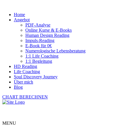
Home
Angebot
PDF-Analyse
Online Kurse & E-Books
Human Design Reading
Impuls-Reading
E-Book für 0€
Numerologische Lebensberatung
1:1 Life Coaching
1:1 Begleitung
HD Reading
Life Coaching
Soul Discovery Journey
Über mich
Blog
CHART BERECHNEN
MENU