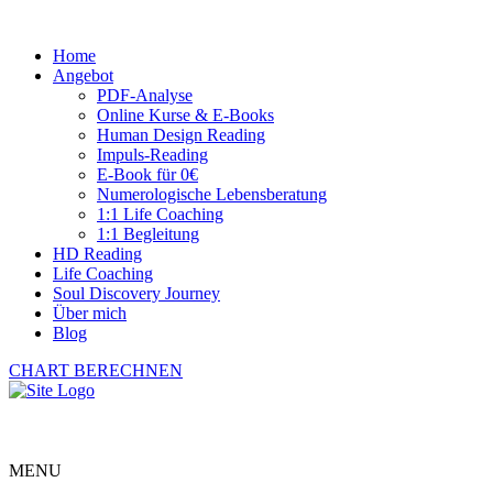
Home
Angebot
PDF-Analyse
Online Kurse & E-Books
Human Design Reading
Impuls-Reading
E-Book für 0€
Numerologische Lebensberatung
1:1 Life Coaching
1:1 Begleitung
HD Reading
Life Coaching
Soul Discovery Journey
Über mich
Blog
CHART BERECHNEN
MENU