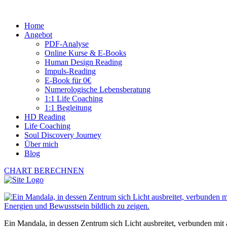
Home
Angebot
PDF-Analyse
Online Kurse & E-Books
Human Design Reading
Impuls-Reading
E-Book für 0€
Numerologische Lebensberatung
1:1 Life Coaching
1:1 Begleitung
HD Reading
Life Coaching
Soul Discovery Journey
Über mich
Blog
CHART BERECHNEN
Ein Mandala, in dessen Zentrum sich Licht ausbreitet, verbunden mit 