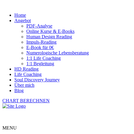
Home
Angebot
PDF-Analyse
Online Kurse & E-Books
Human Design Reading
Impuls-Reading
E-Book für 0€
Numerologische Lebensberatung
1:1 Life Coaching
1:1 Begleitung
HD Reading
Life Coaching
Soul Discovery Journey
Über mich
Blog
CHART BERECHNEN
MENU