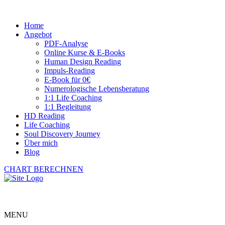
Home
Angebot
PDF-Analyse
Online Kurse & E-Books
Human Design Reading
Impuls-Reading
E-Book für 0€
Numerologische Lebensberatung
1:1 Life Coaching
1:1 Begleitung
HD Reading
Life Coaching
Soul Discovery Journey
Über mich
Blog
CHART BERECHNEN
MENU