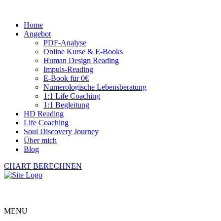
Home
Angebot
PDF-Analyse
Online Kurse & E-Books
Human Design Reading
Impuls-Reading
E-Book für 0€
Numerologische Lebensberatung
1:1 Life Coaching
1:1 Begleitung
HD Reading
Life Coaching
Soul Discovery Journey
Über mich
Blog
CHART BERECHNEN
MENU